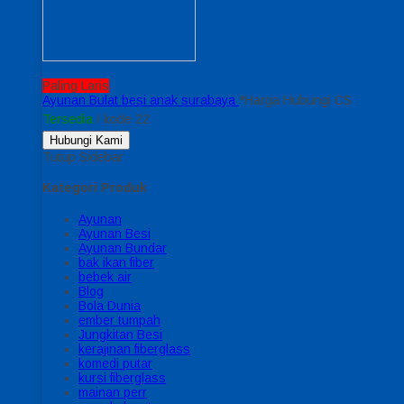
Paling Laris
Ayunan Bulat besi anak surabaya
*Harga Hubungi CS
Tersedia
/ kode 22
Hubungi Kami
Tutup Sidebar
Kategori Produk
Ayunan
Ayunan Besi
Ayunan Bundar
bak ikan fiber
bebek air
Blog
Bola Dunia
ember tumpah
Jungkitan Besi
kerajinan fiberglass
komedi putar
kursi fiberglass
mainan perr