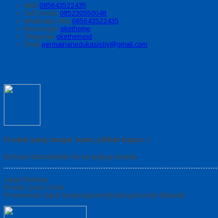
SMS
085643522435
Call Center
085230550048
Whatsapp
Icha
085643522435
Messenger
oketheme
Telegrram
okethemeid
Email
permainanedukasisby@gmail.com
Produk yang sangat tepat, pilihan bagus..!
Berhasil ditambahkan ke keranjang belanja
Lanjut Belanja
Produk Quick Order
Pemesanan dapat langsung menghubungi kontak dibawah: