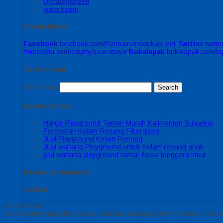
Uncategorized
waterboom
Social Media
Facebook
facebook.com/Permainanedukasi.net
Twitter
twitt
tokopedia.com/edutoyssurabaya
Bukalapak
bukalapak.com/l
Testimonial
Search for:
Recent Posts
Harga Playground Taman Murah Kalimantan Sulawesi
Perosotan Kolam Renang Fiberglass
Jual Playground Kolam Renang
Jual wahana Playground untuk Kolam renang anak
jual wahana playground taman Nusa tenggara timur
Recent Comments
Sidebar
-
Kontak Kami
Apabila ada yang ditanyakan, silahkan hubungi kami melalui kontak di