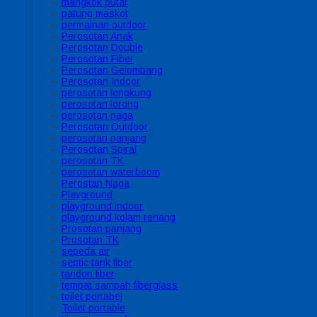
mangkok putar
patung maskot
permainan outdoor
Perosotan Anak
Perosotan Double
Perosotan Fiber
Perosotan Gelombang
Perosotan Indoor
perosotan lengkung
perosotan lorong
perosotan naga
Perosotan Outdoor
perosotan panjang
Perosotan Spiral
perosotan TK
perosotan waterboom
Perostan Naga
Playground
playground indoor
playground kolam renang
Prosotan panjang
Prosotan TK
sepeda air
septic tank fiber
tandon fiber
tempat sampah fiberglass
toilet portabel
Toilet portable