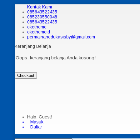
Kontak Kami
085643522435
085230550048
085643522435
oketheme
okethemeid
permainanedukasisby@gmail.com
Keranjang Belanja
Oops, keranjang belanja Anda kosong!
Checkout
Halo, Guest!
Masuk
Daftar