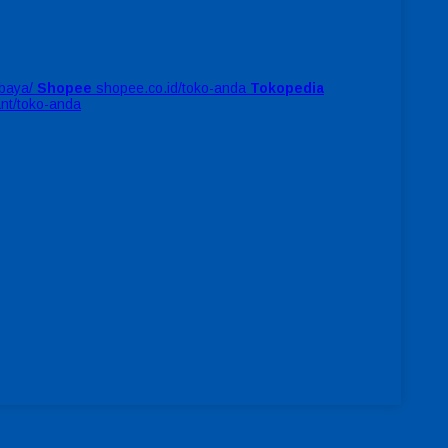
baya/
Shopee
shopee.co.id/toko-anda
Tokopedia
ant/toko-anda