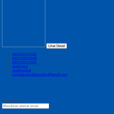
Lihat Detail
085643522435
085230550048
085643522435
oketheme
okethemeid
permainanedukasisby@gmail.com
Alamat Email