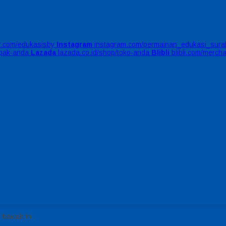
er.com/edukasisby
Instagram
instagram.com/permainan_edukasi_sura
apak-anda
Lazada
lazada.co.id/shop/toko-anda
Blibli
blibli.com/merch
 bawah ini.