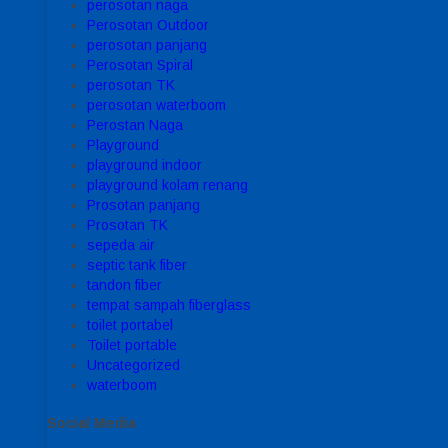
perosotan naga
Perosotan Outdoor
perosotan panjang
Perosotan Spiral
perosotan TK
perosotan waterboom
Perostan Naga
Playground
playground indoor
playground kolam renang
Prosotan panjang
Prosotan TK
sepeda air
septic tank fiber
tandon fiber
tempat sampah fiberglass
toilet portabel
Toilet portable
Uncategorized
waterboom
Social Media