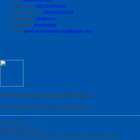
Call Center
085230550048
Whatsapp
Icha
085643522435
Messenger
oketheme
Telegrram
okethemeid
Email
permainanedukasisby@gmail.com
Produk yang sangat tepat, pilihan bagus..!
Berhasil ditambahkan ke keranjang belanja
Lanjut Belanja
Produk Quick Order
Pemesanan dapat langsung menghubungi kontak dibawah: