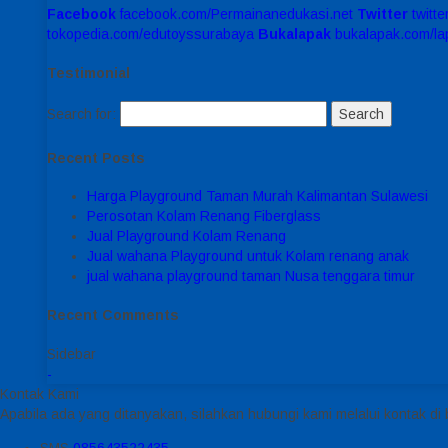
Facebook
facebook.com/Permainanedukasi.net
Twitter
twitt
tokopedia.com/edutoyssurabaya
Bukalapak
bukalapak.com/l
Testimonial
Search for:
Recent Posts
Harga Playground Taman Murah Kalimantan Sulawesi
Perosotan Kolam Renang Fiberglass
Jual Playground Kolam Renang
Jual wahana Playground untuk Kolam renang anak
jual wahana playground taman Nusa tenggara timur
Recent Comments
Sidebar
-
Kontak Kami
Apabila ada yang ditanyakan, silahkan hubungi kami melalui kontak di 
SMS
085643522435