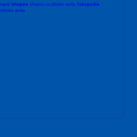
baya/
Shopee
shopee.co.id/toko-anda
Tokopedia
ant/toko-anda