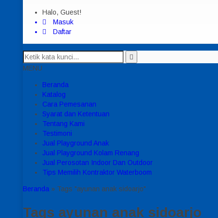
Halo, Guest!
Masuk
Daftar
MENU
Beranda
Katalog
Cara Pemesanan
Syarat dan Ketentuan
Tentang Kami
Testimoni
Jual Playground Anak
Jual Playground Kolam Renang
Jual Perosotan Indoor Dan Outdoor
Tips Memilih Kontraktor Waterboom
Beranda
»
Tags "ayunan anak sidoarjo"
Tags
ayunan anak sidoarjo