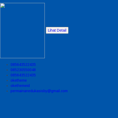
Lihat Detail
085643522435
085230550048
085643522435
oketheme
okethemeid
permainanedukasisby@gmail.com