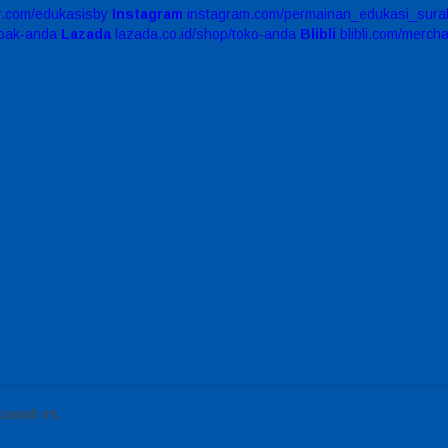
er.com/edukasisby
Instagram
instagram.com/permainan_edukasi_sura
apak-anda
Lazada
lazada.co.id/shop/toko-anda
Blibli
blibli.com/merch
bawah ini.