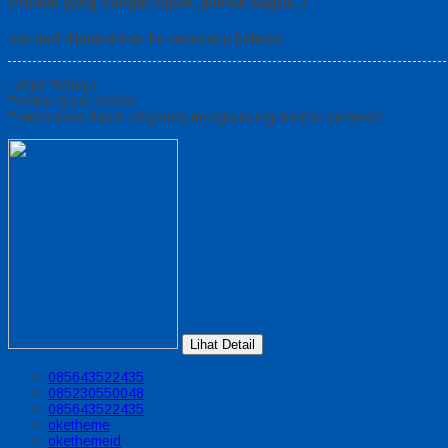
Produk yang sangat tepat, pilihan bagus..!
Berhasil ditambahkan ke keranjang belanja
Lanjut Belanja
Produk Quick Order
Pemesanan dapat langsung menghubungi kontak dibawah:
Lihat Detail
085643522435
085230550048
085643522435
oketheme
okethemeid