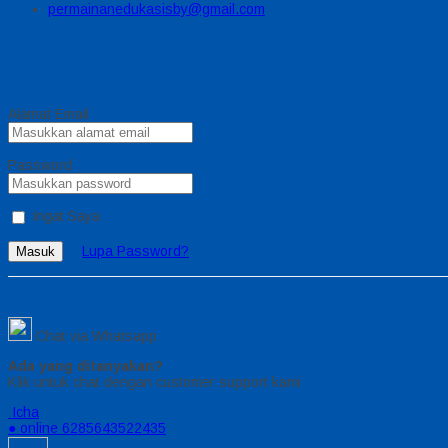
permainanedukasisby@gmail.com
Alamat Email
Password
Ingat Saya
Lupa Password?
Masuk
Chat via Whatsapp
Ada yang ditanyakan?
Klik untuk chat dengan customer support kami
Icha
● online
6285643522435