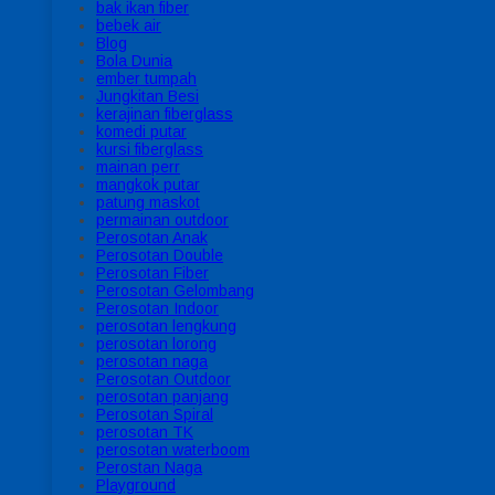
bak ikan fiber
bebek air
Blog
Bola Dunia
ember tumpah
Jungkitan Besi
kerajinan fiberglass
komedi putar
kursi fiberglass
mainan perr
mangkok putar
patung maskot
permainan outdoor
Perosotan Anak
Perosotan Double
Perosotan Fiber
Perosotan Gelombang
Perosotan Indoor
perosotan lengkung
perosotan lorong
perosotan naga
Perosotan Outdoor
perosotan panjang
Perosotan Spiral
perosotan TK
perosotan waterboom
Perostan Naga
Playground