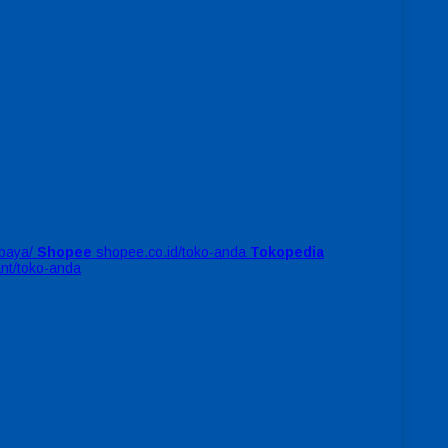
baya/
Shopee
shopee.co.id/toko-anda
Tokopedia
ant/toko-anda