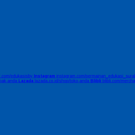
er.com/edukasisby
Instagram
instagram.com/permainan_edukasi_sura
apak-anda
Lazada
lazada.co.id/shop/toko-anda
Blibli
blibli.com/merch