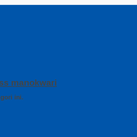
lass manokwari
ori ini.