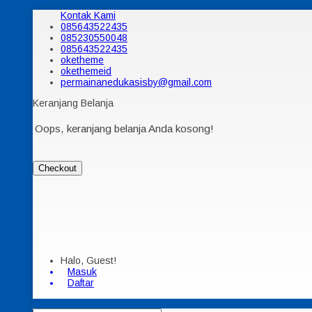
Kontak Kami
085643522435
085230550048
085643522435
oketheme
okethemeid
permainanedukasisby@gmail.com
Keranjang Belanja
Oops, keranjang belanja Anda kosong!
Checkout
Halo, Guest!
Masuk
Daftar