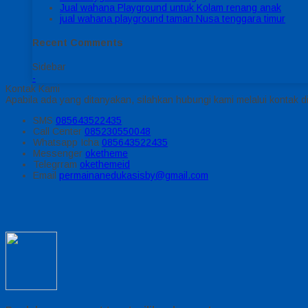
Jual wahana Playground untuk Kolam renang anak
jual wahana playground taman Nusa tenggara timur
Recent Comments
Sidebar
-
Kontak Kami
Apabila ada yang ditanyakan, silahkan hubungi kami melalui kontak di
SMS
085643522435
Call Center
085230550048
Whatsapp
Icha
085643522435
Messenger
oketheme
Telegrram
okethemeid
Email
permainanedukasisby@gmail.com