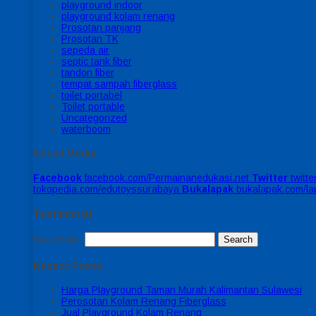
playground indoor
playground kolam renang
Prosotan panjang
Prosotan TK
sepeda air
septic tank fiber
tandon fiber
tempat sampah fiberglass
toilet portabel
Toilet portable
Uncategorized
waterboom
Social Media
Facebook
facebook.com/Permainanedukasi.net
Twitter
twitt
tokopedia.com/edutoyssurabaya
Bukalapak
bukalapak.com/l
Testimonial
Search for:
Recent Posts
Harga Playground Taman Murah Kalimantan Sulawesi
Perosotan Kolam Renang Fiberglass
Jual Playground Kolam Renang