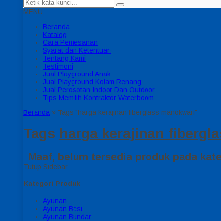
MENU
Beranda
Katalog
Cara Pemesanan
Syarat dan Ketentuan
Tentang Kami
Testimoni
Jual Playground Anak
Jual Playground Kolam Renang
Jual Perosotan Indoor Dan Outdoor
Tips Memilih Kontraktor Waterboom
Beranda
»
Tags "harga kerajinan fiberglass manokwari"
Tags
harga kerajinan fiberg
Maaf, belum tersedia produk pada kateg
Tutup Sidebar
Kategori Produk
Ayunan
Ayunan Besi
Ayunan Bundar