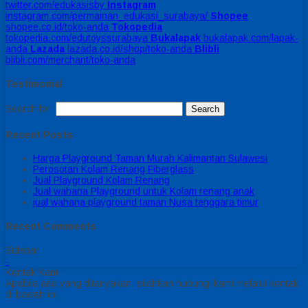
twitter.com/edukasisby
Instagram
instagram.com/permainan_edukasi_surabaya/
Shopee
shopee.co.id/toko-anda
Tokopedia
tokopedia.com/edutoyssurabaya
Bukalapak
bukalapak.com/lapak-
anda
Lazada
lazada.co.id/shop/toko-anda
Blibli
blibli.com/merchant/toko-anda
Testimonial
Search for:
Recent Posts
Harga Playground Taman Murah Kalimantan Sulawesi
Perosotan Kolam Renang Fiberglass
Jual Playground Kolam Renang
Jual wahana Playground untuk Kolam renang anak
jual wahana playground taman Nusa tenggara timur
Recent Comments
Sidebar
-
Kontak Kami
Apabila ada yang ditanyakan, silahkan hubungi kami melalui kontak
di bawah ini.