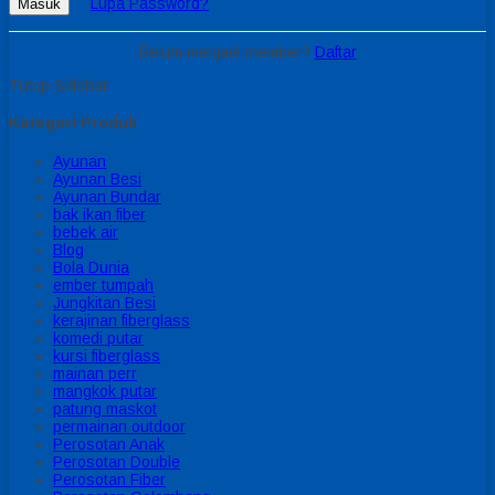
Lupa Password?
Masuk
Belum menjadi member?
Daftar
Tutup Sidebar
Kategori Produk
Ayunan
Ayunan Besi
Ayunan Bundar
bak ikan fiber
bebek air
Blog
Bola Dunia
ember tumpah
Jungkitan Besi
kerajinan fiberglass
komedi putar
kursi fiberglass
mainan perr
mangkok putar
patung maskot
permainan outdoor
Perosotan Anak
Perosotan Double
Perosotan Fiber