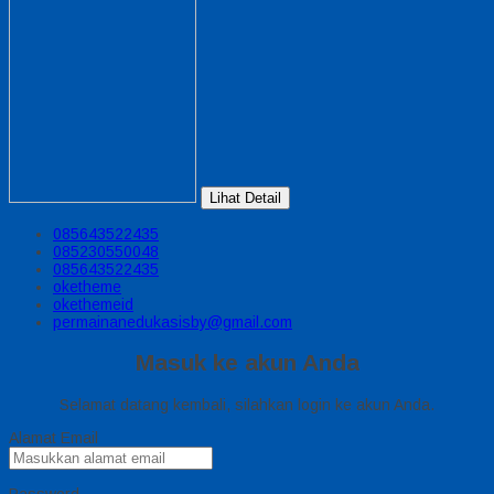
Lihat Detail
085643522435
085230550048
085643522435
oketheme
okethemeid
permainanedukasisby@gmail.com
Masuk ke akun Anda
Selamat datang kembali, silahkan login ke akun Anda.
Alamat Email
Password