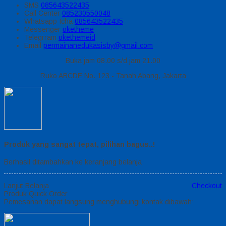
SMS
085643522435
Call Center
085230550048
Whatsapp
Icha
085643522435
Messenger
oketheme
Telegrram
okethemeid
Email
permainanedukasisby@gmail.com
Buka jam 08.00 s/d jam 21.00
Ruko ABCDE No. 123 - Tanah Abang, Jakarta
Produk yang sangat tepat, pilihan bagus..!
Berhasil ditambahkan ke keranjang belanja
Lanjut Belanja
Checkout
Produk Quick Order
Pemesanan dapat langsung menghubungi kontak dibawah: