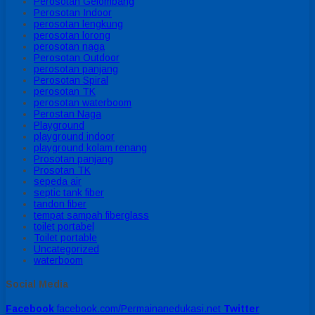
Perosotan Gelombang
Perosotan Indoor
perosotan lengkung
perosotan lorong
perosotan naga
Perosotan Outdoor
perosotan panjang
Perosotan Spiral
perosotan TK
perosotan waterboom
Perostan Naga
Playground
playground indoor
playground kolam renang
Prosotan panjang
Prosotan TK
sepeda air
septic tank fiber
tandon fiber
tempat sampah fiberglass
toilet portabel
Toilet portable
Uncategorized
waterboom
Social Media
Facebook
facebook.com/Permainanedukasi.net
Twitter