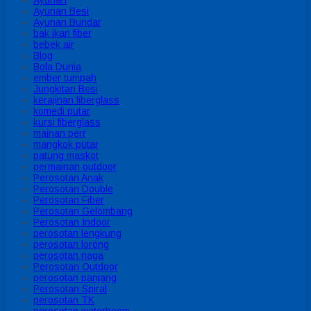
Ayunan
Ayunan Besi
Ayunan Bundar
bak ikan fiber
bebek air
Blog
Bola Dunia
ember tumpah
Jungkitan Besi
kerajinan fiberglass
komedi putar
kursi fiberglass
mainan perr
mangkok putar
patung maskot
permainan outdoor
Perosotan Anak
Perosotan Double
Perosotan Fiber
Perosotan Gelombang
Perosotan Indoor
perosotan lengkung
perosotan lorong
perosotan naga
Perosotan Outdoor
perosotan panjang
Perosotan Spiral
perosotan TK