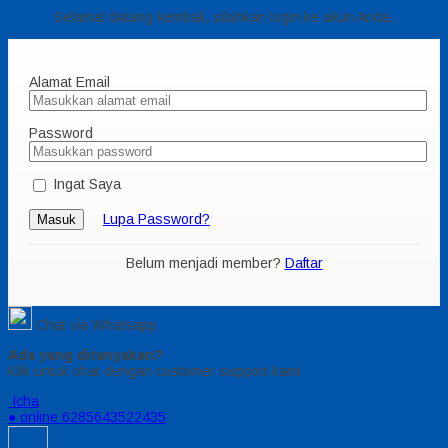
Selamat datang kembali, silahkan login ke akun Anda.
Alamat Email
Password
Ingat Saya
Lupa Password?
Masuk
Belum menjadi member?
Daftar
Chat via Whatsapp
Ada yang ditanyakan?
Klik untuk chat dengan customer support kami
Icha
● online
6285643522435