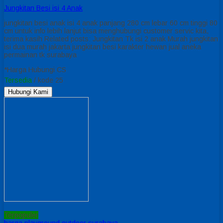
Jungkitan Besi isi 4 Anak
jungkitan besi anak isi 4 anak panjang 280 cm lebar 60 cm tinggi 80
cm untuk info lebih lanjut bisa menghubungi customer servic kita,
terima kasih Related posts: Jungkitan Tk isi 2 anak Murah jungkitan
isi dua murah jakarta jungkitan besi karakter hewan jual aneka
permainan tk surabaya
*Harga Hubungi CS
Tersedia
/ kode 25
Hubungi Kami
Terpopuler
harga playground outdoor surabaya