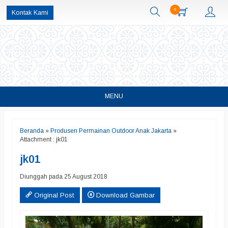
0
Kontak Kami
MENU
Beranda
»
Produsen Permainan Outdoor Anak Jakarta
»
Attachment : jk01
jk01
Diunggah pada 25 August 2018
Original Post
Download Gambar