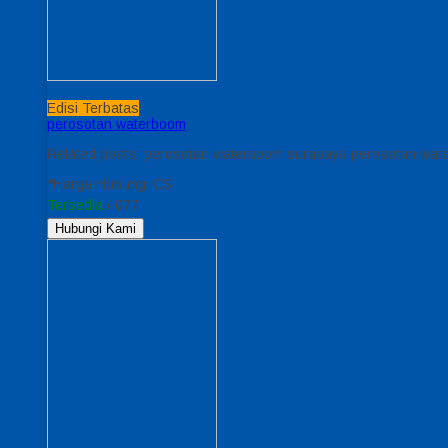
Edisi Terbatas
perosotan waterboom
Related posts: perosotan waterboom surabaya perosotan wa
*Harga Hubungi CS
Tersedia
/ 077
Hubungi Kami