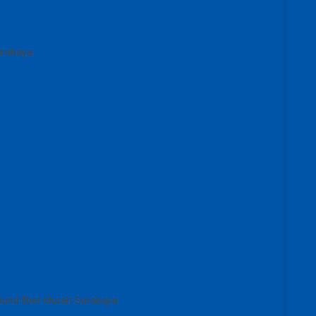
urabaya
ound fiber Murah Surabaya