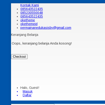
Kontak Kami
085643522435
085230550048
085643522435
oketheme
okethemeid
permainanedukasisby@gmail.com
Keranjang Belanja
Oops, keranjang belanja Anda kosong!
Checkout
Halo, Guest!
Masuk
Daftar