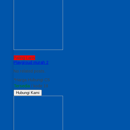
Paling Laris
Playgroud murah 2
No related posts.
*Harga Hubungi CS
Tersedia
/ kode 18
Hubungi Kami