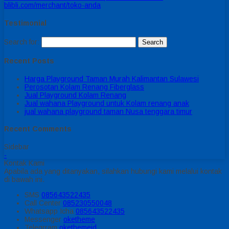
blibli.com/merchant/toko-anda
Testimonial
Search for:
Recent Posts
Harga Playground Taman Murah Kalimantan Sulawesi
Perosotan Kolam Renang Fiberglass
Jual Playground Kolam Renang
Jual wahana Playground untuk Kolam renang anak
jual wahana playground taman Nusa tenggara timur
Recent Comments
Sidebar
-
Kontak Kami
Apabila ada yang ditanyakan, silahkan hubungi kami melalui kontak
di bawah ini.
SMS
085643522435
Call Center
085230550048
Whatsapp
Icha
085643522435
Messenger
oketheme
Telegrram
okethemeid