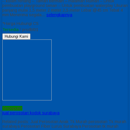
– kolam renang – Taman bermain – Halaman Rumah – Untuk
pembuatan playground taman – Untuk pembuatan waterplay Ukuran
panjang mulai 1,5 meter 2 meter 2,5 meter Lebar @45 cm Tebal 4
mm Menerima segala…
selengkapnya
*Harga Hubungi CS
Tersedia
/ prsdbl01
Hubungi Kami
Terpopuler
jual perosotan kodok surabaya
Related posts: Jual Perosotan Anak Tk Murah perosotan Tk murah
surabaya Perosotan Fiber Lurus Surabaya Perosotan tk murah