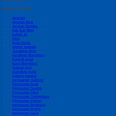
Kategori Produk
Ayunan
Ayunan Besi
Ayunan Bundar
bak ikan fiber
bebek air
Blog
Bola Dunia
ember tumpah
Jungkitan Besi
kerajinan fiberglass
komedi putar
kursi fiberglass
mainan perr
mangkok putar
patung maskot
permainan outdoor
Perosotan Anak
Perosotan Double
Perosotan Fiber
Perosotan Gelombang
Perosotan Indoor
perosotan lengkung
perosotan lorong
perosotan naga