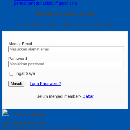
permainanedukasisby@gmail.com
Masuk ke akun Anda
Selamat datang kembali, silahkan login ke akun Anda.
Alamat Email
Password
Ingat Saya
Lupa Password?
Masuk
Belum menjadi member?
Daftar
Chat via Whatsapp
Ada yang ditanyakan?
Klik untuk chat dengan customer support kami