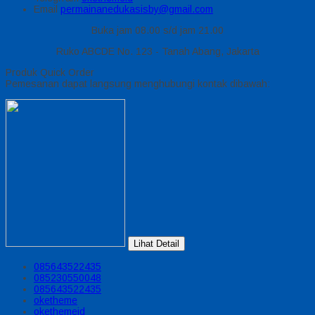
Email
permainanedukasisby@gmail.com
Buka jam 08.00 s/d jam 21.00
Ruko ABCDE No. 123 - Tanah Abang, Jakarta
Produk Quick Order
Pemesanan dapat langsung menghubungi kontak dibawah:
Lihat Detail
085643522435
085230550048
085643522435
oketheme
okethemeid