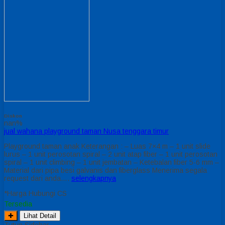
Diskon
nan%
jual wahana playground taman Nusa tenggara timur
Playground taman anak Keterangan : – Luas 7×4 m – 1 unit slide
lurus – 1 unit perosotan spiral – 2 unit atap fiber – 1 unit perosotan
spiral – 1 unit climbing – 1 unit jembatan – Ketebalan fiber 5-6 mm –
Material dari pipa besi galvanis dan fiberglass Menerima segala
request dari anda….
selengkapnya
*Harga Hubungi CS
Tersedia
✚
Lihat Detail
Tutup Sidebar