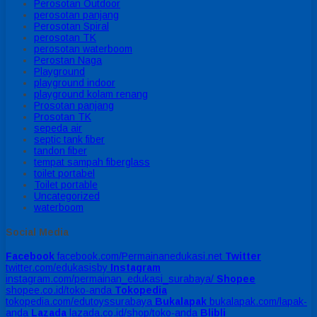
Perosotan Outdoor
perosotan panjang
Perosotan Spiral
perosotan TK
perosotan waterboom
Perostan Naga
Playground
playground indoor
playground kolam renang
Prosotan panjang
Prosotan TK
sepeda air
septic tank fiber
tandon fiber
tempat sampah fiberglass
toilet portabel
Toilet portable
Uncategorized
waterboom
Social Media
Facebook
facebook.com/Permainanedukasi.net
Twitter
twitter.com/edukasisby
Instagram
instagram.com/permainan_edukasi_surabaya/
Shopee
shopee.co.id/toko-anda
Tokopedia
tokopedia.com/edutoyssurabaya
Bukalapak
bukalapak.com/lapak-
anda
Lazada
lazada.co.id/shop/toko-anda
Blibli