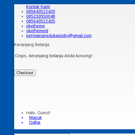
Kontak Kami
085643522435
085230550048
085643522435
oketheme
okethemeid
permainanedukasisby@gmail.com
Keranjang Belanja
Oops, keranjang belanja Anda kosong!
Checkout
Halo, Guest!
Masuk
Daftar