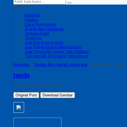
MENU
Beranda
Katalog
Cara Pemesanan
Syarat dan Ketentuan
Tentang Kami
Testimoni
Jual Playground Anak
Jual Playground Kolam Renang
Jual Perosotan Indoor Dan Outdoor
Tips Memilih Kontraktor Waterboom
Beranda
»
Tandon fiber murah semarang
» Attachment : tandp
tandp
Diunggah pada 4 July 2018
Original Post
Download Gambar