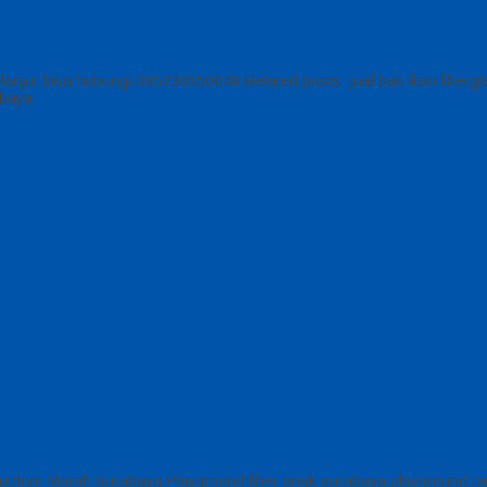
h lanjut bisa hubungi 085230550048 Related posts: jual bak ikan fibe
abaya
Outdoor Murah Surabaya Playground fiber anak surabaya playground 