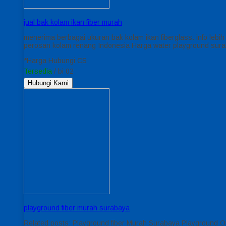
jual bak kolam ikan fiber murah
menerima berbagai ukuran bak kolam ikan fiberglass. info lebi
perosan kolam renang Indonesia Harga water playground sur
*Harga Hubungi CS
Tersedia
/ bi 02
Hubungi Kami
playground fiber murah surabaya
Related posts: Playground fiber Murah Surabaya Playground 