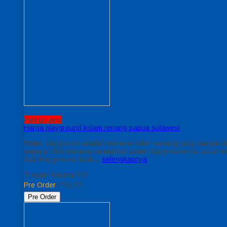
Paling Laris
Harga playground kolam renang papua sulawesi
Water playground adalah wahana kolam renang yang sangat di
segera miliki wahana permainan water playgroundnya, untuk waha
Jual Playground Anak…
selengkapnya
*Harga Hubungi CS
Pre Order
/ PG 13
Pre Order